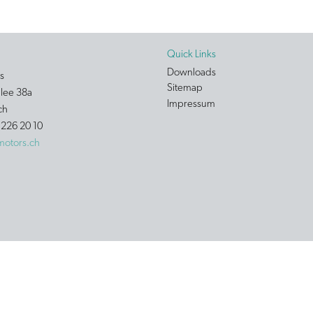
Quick Links
Downloads
rs
Sitemap
lee 38a
Impressum
ch
 226 20 10
motors.ch