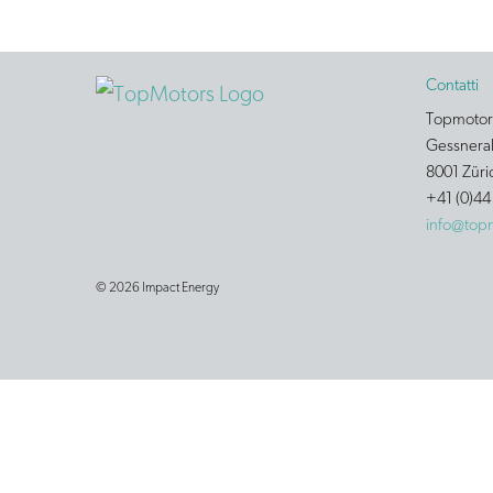
Contatti
Topmoto
Gessneral
8001 Züri
+41 (0)44
info@top
© 2026 Impact Energy