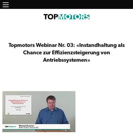
Main
Direkt
zum
navigation
Inhalt
Topmotors Webinar Nr. 03: «Instandhaltung als
Chance zur Effizienzsteigerung von
Antriebssystemen»