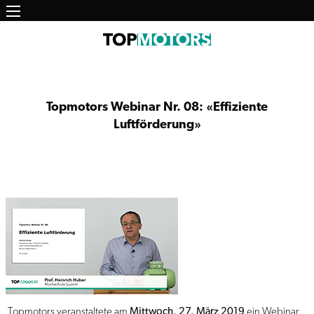
Main
Direkt
zum
navigation
Inhalt
Topmotors Webinar Nr. 08: «Effiziente
Luftförderung»
​ Topmotors veranstaltete am
Mittwoch, 27. März 2019
ein Webinar