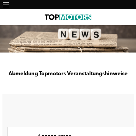
Main
Skip
to
navigation
main
content
Abmeldung Topmotors Veranstaltungshinweise