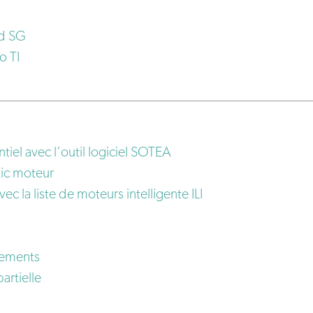
id SG
o TI
iel avec l’outil logiciel SOTEA
tic moteur
c la liste de moteurs intelligente ILI
nements
artielle