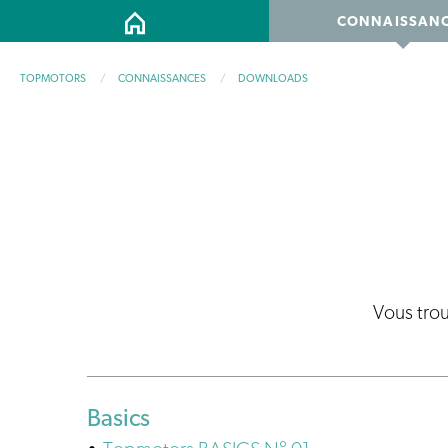
Aller
Main
HOME
CONNAISSAN
au
contenu
navigation
TOPMOTORS
CONNAISSANCES
DOWNLOADS
principal
Vous
êtes
ici
Vous trou
Basics