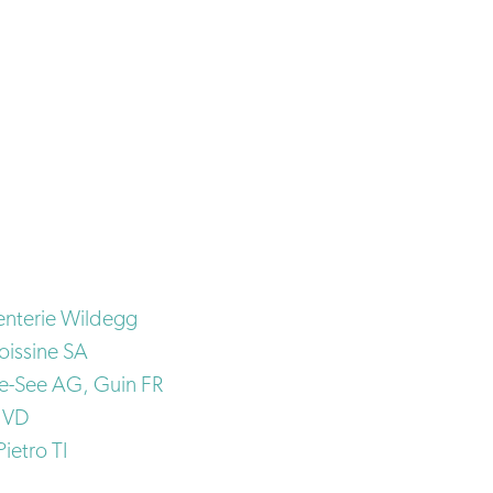
G
enterie Wildegg
oissine SA
se-See AG, Guin FR
 VD
ietro TI