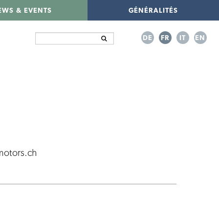
EWS & EVENTS
GÉNÉRALITÉS
DE
FR
IT
EN
pmotors.ch