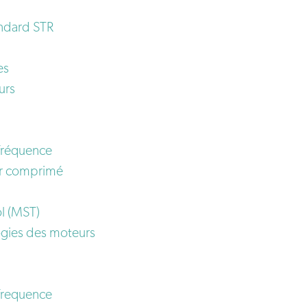
andard STR
es
urs
fréquence
ir comprimé
l (MST)
ogies des moteurs
frequence